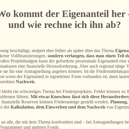
Wo kommt der Eigenanteil her 
und wie rechne ich ihn ab?
ung beschäftigt, stolpert eher früher als später über das Thema
Eigena
keine Vollfinanzierungen,
sondern verlangen, dass man einen Teil d
großen Projektbudgets kann der geforderte prozentuale Eigenanteil ein
nisationen eine finanzielle Herausforderung. Aber auch regional tätige 
ie sie für eine Antragstellung angeben können. Ist die Fördermittelakqu
t wenn der Eigenanteil in irgendeiner Form vorhanden ist, dann lauern
orrekten
Nachweis
.
 bleibt ein schwieriges Thema bei Förderprojekten. Fehler können zu f
roblemen führen.
Mit etwas Knowhow lässt sich diese Herausforderu
 finanzielle Reserven können Förderanträge gestellt werden.
Planung,
ei der
Kalkulation, dem Einwerben und dem Nachweis
von Eigenmi
 an alle, die mit dem Thema konfrontiert sind – bei Antragstellungen be
U-Programmen und anderen Fonds.