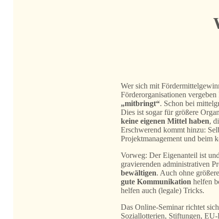
Wer sich mit Fördermittelgewinn
Förderorganisationen vergeben 
„mitbringt“
. Schon bei mittel
Dies ist sogar für größere Orga
keine eigenen Mittel haben
, d
Erschwerend kommt hinzu: Selbs
Projektmanagement und beim k
Vorweg: Der Eigenanteil ist und
gravierenden administrativen P
bewältigen
. Auch ohne größere
gute Kommunikation
helfen b
helfen auch (legale) Tricks.
Das Online-Seminar richtet sich
Soziallotterien, Stiftungen, E