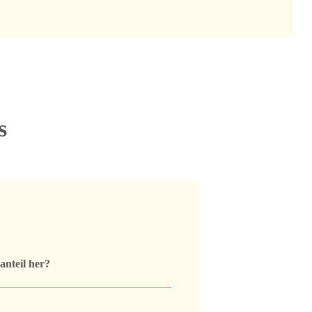
s
nteil her?