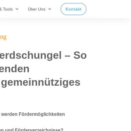
& Tools
Über Uns
Kontakt
ung
derdschungel – So
senden
r gemeinnütziges
e werden Fördermöglichkeiten
len und Förderverzeichnisse?